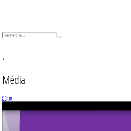
.
Média