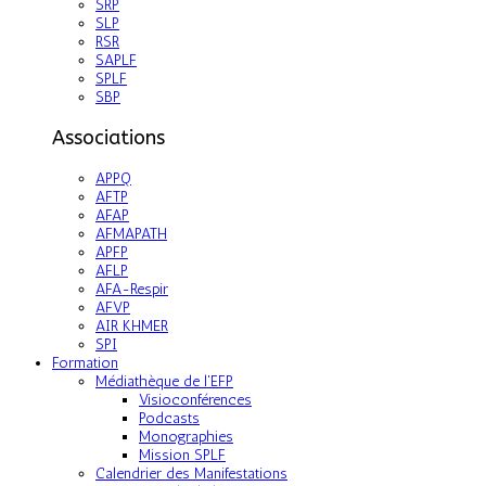
SRP
SLP
RSR
SAPLF
SPLF
SBP
Associations
APPQ
AFTP
AFAP
AFMAPATH
APFP
AFLP
AFA-Respir
AFVP
AIR KHMER
SPI
Formation
Médiathèque de l'EFP
Visioconférences
Podcasts
Monographies
Mission SPLF
Calendrier des Manifestations