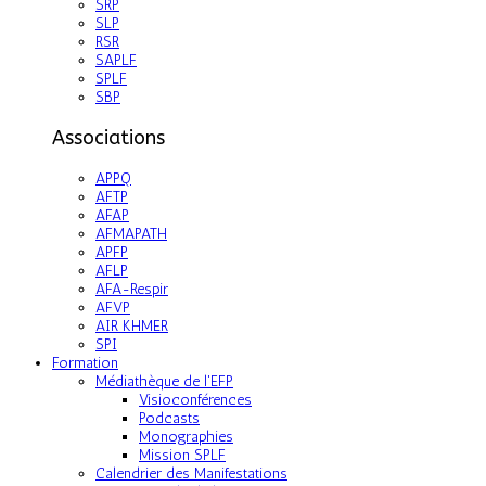
SRP
SLP
RSR
SAPLF
SPLF
SBP
Associations
APPQ
AFTP
AFAP
AFMAPATH
APFP
AFLP
AFA-Respir
AFVP
AIR KHMER
SPI
Formation
Médiathèque de l'EFP
Visioconférences
Podcasts
Monographies
Mission SPLF
Calendrier des Manifestations