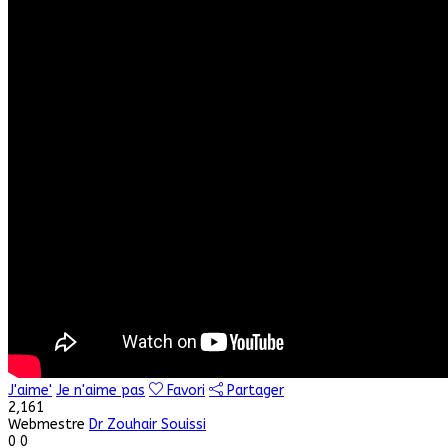
J'aime'
Je n'aime pas
Favori
Partager
2,161
Webmestre
Dr Zouhair Souissi
0
0